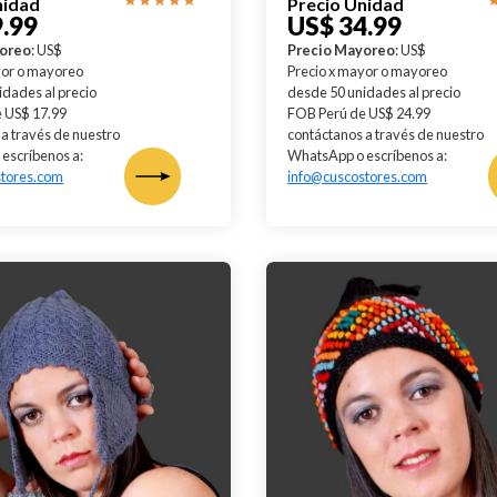
nidad
Precio Unidad
.99
US$ 34.99
yoreo
: US$
Precio Mayoreo
: US$
yor o mayoreo
Precio x mayor o mayoreo
idades al precio
desde 50 unidades al precio
 US$ 17.99
FOB Perú de US$ 24.99
a través de nuestro
contáctanos a través de nuestro
escríbenos a:
WhatsApp o escríbenos a:
stores.com
info@cuscostores.com