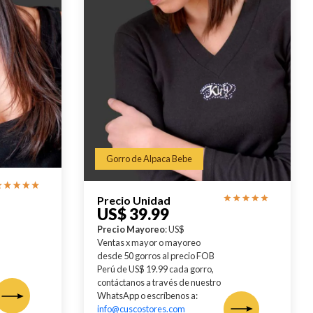
Gorro de Alpaca Bebe
Precio Unidad
US$ 39.99
Precio Mayoreo
: US$
Ventas x mayor o mayoreo
desde 50 gorros al precio FOB
Perú de US$ 19.99 cada gorro,
contáctanos a través de nuestro
WhatsApp o escríbenos a:
info@cuscostores.com