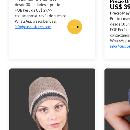
Precio U
desde 30 unidades al precio
US$ 39
FOB Perú de US$ 29.99
Precio Ma
contáctanos a través de nuestro
Precio x ma
WhatsApp o escríbenos a:
desde 50 un
info@cuscostores.com
FOB Perú de
contáctanos 
WhatsApp o 
info@cusco