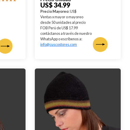
US$ 34.99
Precio Mayoreo
: US$
Ventas x mayor o mayoreo
desde 50 unidades al precio
FOB Perú de US$ 17.99
contáctanos a través de nuestro
WhatsApp o escríbenos a:
info@cuscostores.com