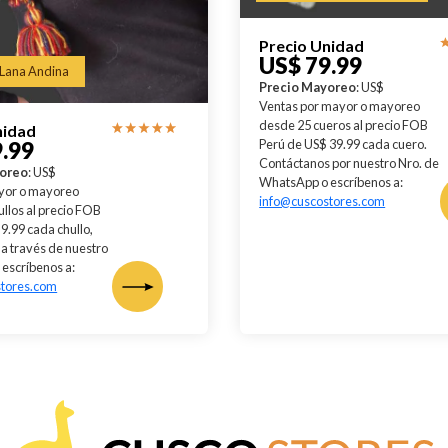
Precio Unidad
US$ 79.99
 Lana Andina
Precio Mayoreo
: US$
Ventas por mayor o mayoreo
desde 25 cueros al precio FOB
nidad
Perú de US$ 39.99 cada cuero.
.99
Contáctanos por nuestro Nro. de
yoreo
: US$
WhatsApp o escríbenos a:
yor o mayoreo
info@cuscostores.com
llos al precio FOB
9.99 cada chullo,
a través de nuestro
escríbenos a:
stores.com