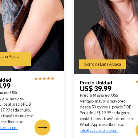
 Lana Alpaca
Gorro de Lana Alpaca
nidad
Precio Unidad
.99
US$ 39.99
yoreo
: US$
Precio Mayoreo
: US$
yor o mayoreo
Ventas x mayor o mayoreo
llos al precio FOB
desde 50 gorros al precio FOB
17.99 cada chullo,
Perú de US$ 19.99 cada gorro,
a través de nuestro
contáctanos a través de nuestro
escríbenos a:
WhatsApp o escríbenos a:
stores.com
info@cuscostores.com