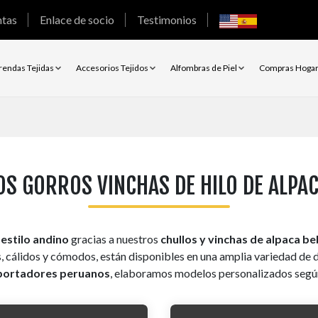
ntas
Enlace de socio
Testimonios
rendas Tejidas
Accesorios Tejidos
Alfombras de Piel
Compras Hoga
OS GORROS VINCHAS DE HILO DE ALPAC
estilo andino
gracias a nuestros
chullos y vinchas de alpaca b
, cálidos y cómodos, están disponibles en una amplia variedad de 
xportadores peruanos
, elaboramos modelos personalizados según e