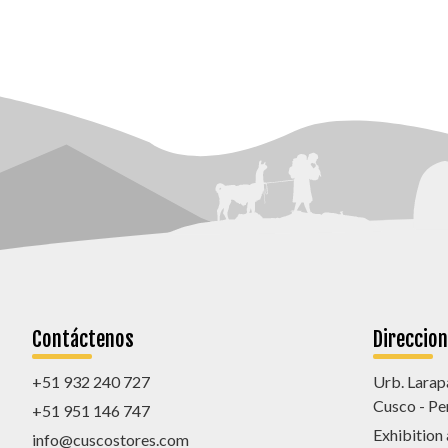
Contáctenos
Direccio
+51 932 240 727
Urb. Larap
Cusco - Pe
+51 951 146 747
Exhibition
info@cuscostores.com