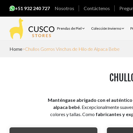
+51 932 240 727
Nosotros
Contáctenos
Pregu
Prendas de Piel
Colección Invierno
P
Home
Chullos Gorros Vinchas de Hilo de Alpaca Bebe
CHULL
Manténgase abrigado con el auténtico 
alpaca bebé
. Excepcionalmente suaves
colores y tallas. Como
fabricantes y e