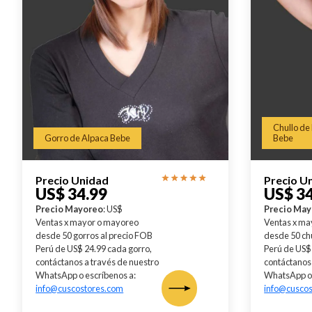
Chullo de
Gorro de Alpaca Bebe
Bebe
Precio Unidad
Precio U
US$ 34.99
US$ 34
Precio Mayoreo
: US$
Precio Ma
Ventas x mayor o mayoreo
Ventas x ma
desde 50 gorros al precio FOB
desde 50 chu
Perú de US$ 24.99 cada gorro,
Perú de US$ 
contáctanos a través de nuestro
contáctanos 
WhatsApp o escríbenos a:
WhatsApp o 
info@cuscostores.com
info@cusco