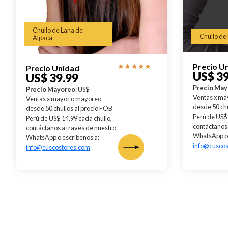
Chullo de Lana de
Chullo de
Alpaca
Precio U
Precio Unidad
US$ 39
US$ 39.99
Precio Ma
Precio Mayoreo
: US$
Ventas x ma
Ventas x mayor o mayoreo
desde 50 chu
desde 50 chullos al precio FOB
Perú de US$ 
Perú de US$ 14.99 cada chullo,
contáctanos 
contáctanos a través de nuestro
WhatsApp o 
WhatsApp o escríbenos a:
info@cusco
info@cuscostores.com