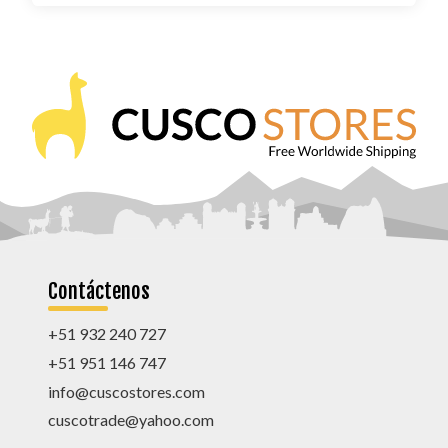
Contáctenos
+51 932 240 727
+51 951 146 747
info@cuscostores.com
cuscotrade@yahoo.com