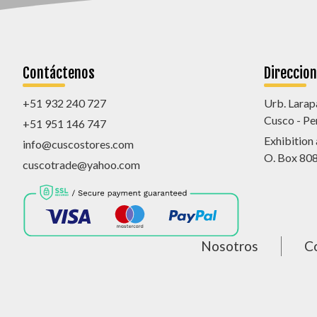
Contáctenos
Direccio
+51 932 240 727
Urb. Larap
Cusco - Pe
+51 951 146 747
Exhibition
info@cuscostores.com
O. Box 80
cuscotrade@yahoo.com
Nosotros
C