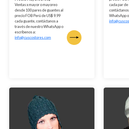
cada par de
Ventas x mayor o mayoreo
contáctanos 
desde 100 pares de guantes al
WhatsApp o 
precio FOB Perú de US$ 9.99
info@cusco
cada guante, contáctanos a
través de nuestro WhatsApp o
escríbenos a:
info@cuscostores.com