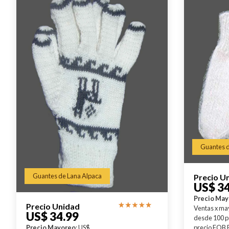
Guantes d
Guantes de Lana Alpaca
Precio U
US$ 34
Precio Ma
Precio Unidad
Ventas x ma
US$ 34.99
desde 100 p
precio FOB 
Precio Mayoreo
: US$