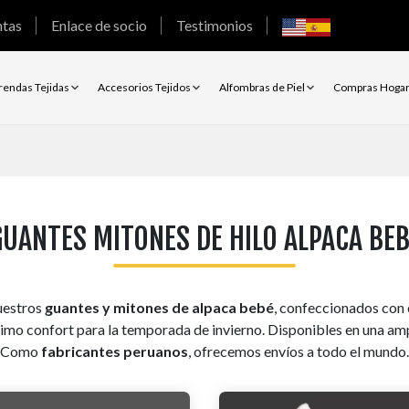
ntas
Enlace de socio
Testimonios
rendas Tejidas
Accesorios Tejidos
Alfombras de Piel
Compras Hoga
GUANTES MITONES DE HILO ALPACA BEB
uestros
guantes y mitones de alpaca bebé
, confeccionados con 
imo confort para la temporada de invierno. Disponibles en una ampli
Como
fabricantes peruanos
, ofrecemos envíos a todo el mundo.