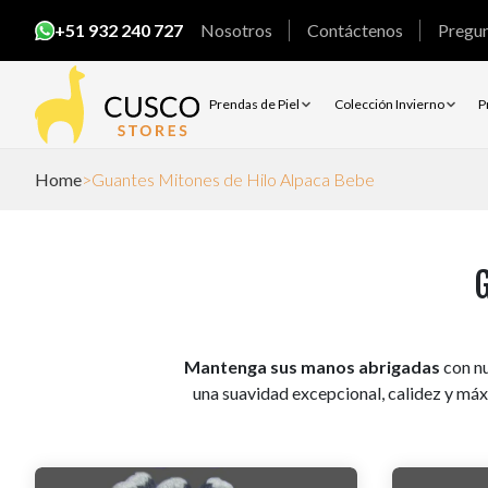
+51 932 240 727
Nosotros
Contáctenos
Pregu
Prendas de Piel
Colección Invierno
P
Home
Guantes Mitones de Hilo Alpaca Bebe
Mantenga sus manos abrigadas
con n
una suavidad excepcional, calidez y máx