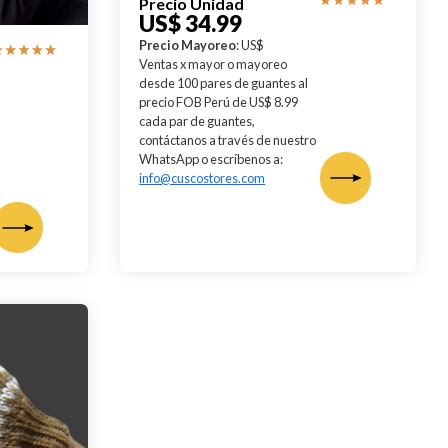
Precio Unidad
US$ 34.99
Precio Mayoreo
: US$
Ventas x mayor o mayoreo
desde 100 pares de guantes al
precio FOB Perú de US$ 8.99
cada par de guantes,
contáctanos a través de nuestro
WhatsApp o escríbenos a:
info@cuscostores.com