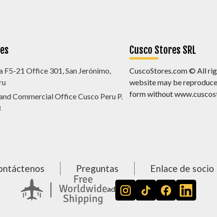
nes
Cusco Stores SRL
a F5-21 Office 301, San Jerónimo,
CuscoStores.com © All righ
ru
website may be reproduced,
form without www.cuscost
 and Commercial Office Cusco Peru P.
8
ontáctenos
Preguntas
Enlace de socio
ad