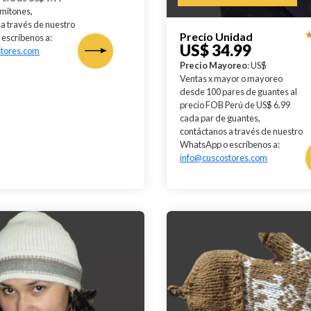
 mitones,
a través de nuestro
Precio Unidad
escríbenos a:
US$ 34.99
stores.com
Precio Mayoreo
: US$
Ventas x mayor o mayoreo
desde 100 pares de guantes al
precio FOB Perú de US$ 6.99
cada par de guantes,
contáctanos a través de nuestro
WhatsApp o escríbenos a:
info@cuscostores.com