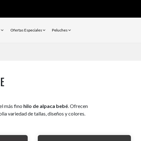
r
Ofertas Especiales
Peluches
E
el más fino
hilo de alpaca bebé
. Ofrecen
a variedad de tallas, diseños y colores.