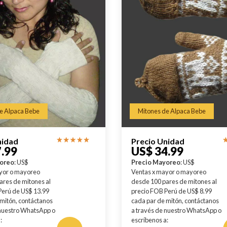
e Alpaca Bebe
Mitones de Alpaca Bebe
nidad
Precio Unidad
.99
US$ 34.99
yoreo
: US$
Precio Mayoreo
: US$
yor o mayoreo
Ventas x mayor o mayoreo
ares de mitones al
desde 100 pares de mitones al
Perú de US$ 13.99
precio FOB Perú de US$ 8.99
 mitón, contáctanos
cada par de mitón, contáctanos
 nuestro WhatsApp o
a través de nuestro WhatsApp o
:
escríbenos a: