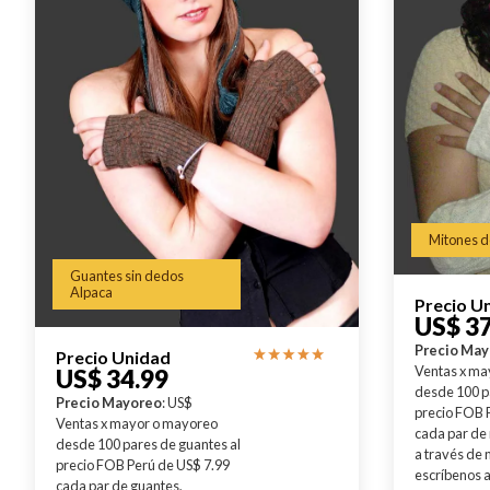
Mitones d
Guantes sin dedos
Alpaca
Precio U
US$ 37
Precio Ma
Precio Unidad
Ventas x ma
US$ 34.99
desde 100 p
Precio Mayoreo
: US$
precio FOB 
Ventas x mayor o mayoreo
cada par de
desde 100 pares de guantes al
a través de
precio FOB Perú de US$ 7.99
escríbenos a
cada par de guantes,