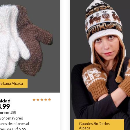
e Lana Alpaca
nidad
.99
yoreo
: US$
yor o mayoreo
ares de mitones al
Guantes Sin Dedos
Alpaca
Perú de US$ 9.99