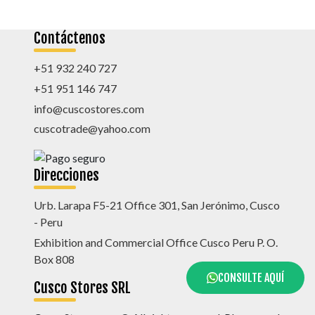
Contáctenos
+51 932 240 727
+51 951 146 747
info@cuscostores.com
cuscotrade@yahoo.com
Direcciones
Urb. Larapa F5-21 Office 301, San Jerónimo, Cusco
- Peru
Exhibition and Commercial Office Cusco Peru P. O.
Box 808
CONSULTE AQUÍ
Cusco Stores SRL