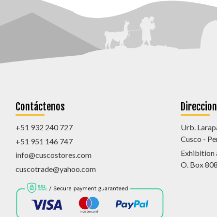
Contáctenos
Direccio
+51 932 240 727
Urb. Larap
Cusco - Pe
+51 951 146 747
Exhibition
info@cuscostores.com
O. Box 80
cuscotrade@yahoo.com