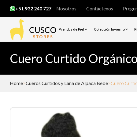
+51 932 240 727
Nosotros
Contáctenos
Pregu
Prendas de Piel
Colección Invierno
P
Cuero Curtido Orgánico
Home
Cueros Curtidos y Lana de Alpaca Bebe
Cuero Curti