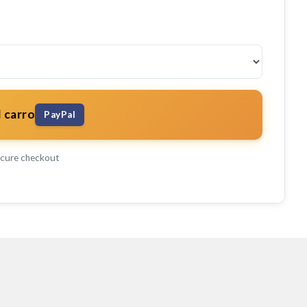
l carro
PayPal
cure checkout