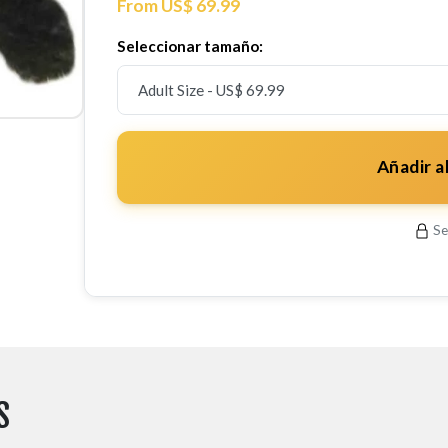
From US$ 69.99
Seleccionar tamaño:
Añadir a
Se
S