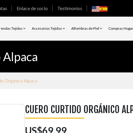
ntas
Enlace de socio
Testimonios
rendas Tejidas
Accesorios Tejidos
Alfombras de Piel
Compras Hoga
 Alpaca
do Orgánico Alpaca
CUERO CURTIDO ORGÁNICO AL
US$69.99