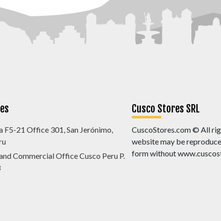
nes
Cusco Stores SRL
a F5-21 Office 301, San Jerónimo,
CuscoStores.com © All righ
ru
website may be reproduced,
form without www.cuscost
 and Commercial Office Cusco Peru P.
8