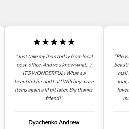
"Just take my item today from local
"Pleas
post-office. And you know what...?
beauti
IT'S WONDERFUL! What's a
mail 
beautiful fur and hat! Will buy more
long 
items again a lil bit later. Big thanks,
loved
friend!"
mu
Dyachenko Andrew