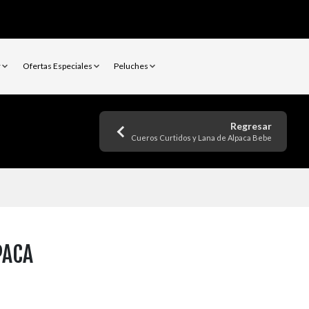
r
Ofertas Especiales
Peluches
Regresar
Cueros Curtidos y Lana de Alpaca Bebe
PACA