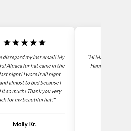
e disregard my last email! My
"Hi Mario, I receive
ful Alpaca fur hat came in the
Happy new year! 
last night! I wore it all night
and almost to bed because I
 it so much! Thank you very
ch for my beautiful hat!"
Molly Kr.