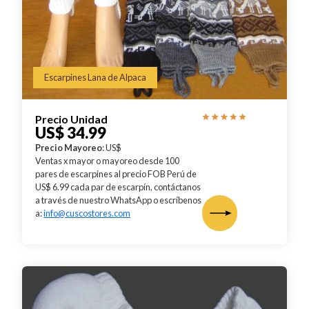
Escarpines Lana de Alpaca
Precio Unidad
US$ 34.99
Precio Mayoreo
: US$
Ventas x mayor o mayoreo desde 100
pares de escarpines al precio FOB Perú de
US$ 6.99 cada par de escarpín, contáctanos
a través de nuestro WhatsApp o escríbenos
a:
info@cuscostores.com