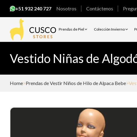
+51 932 240 727
Nosotros
Contáctenos
Pregu
Prendas de Piel
Colección Invierno
P
Vestido Niñas de Algod
Home
Prendas de Vestir Niños de Hilo de Alpaca Bebe
Ves