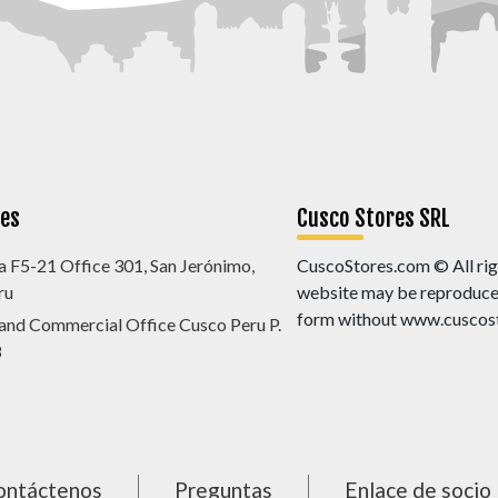
nes
Cusco Stores SRL
a F5-21 Office 301, San Jerónimo,
CuscoStores.com © All righ
ru
website may be reproduced,
form without www.cuscost
 and Commercial Office Cusco Peru P.
8
ontáctenos
Preguntas
Enlace de socio