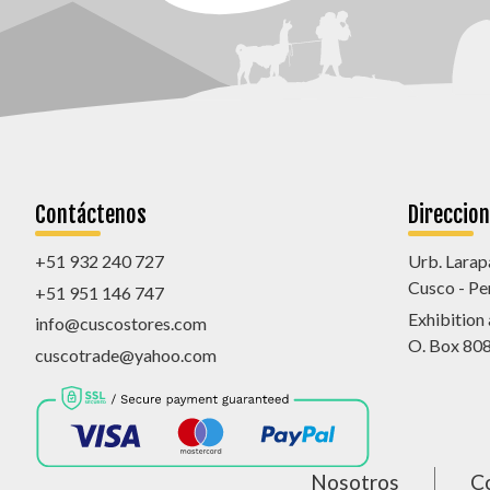
Contáctenos
Direccio
+51 932 240 727
Urb. Larap
Cusco - Pe
+51 951 146 747
Exhibition
info@cuscostores.com
O. Box 80
cuscotrade@yahoo.com
Nosotros
C