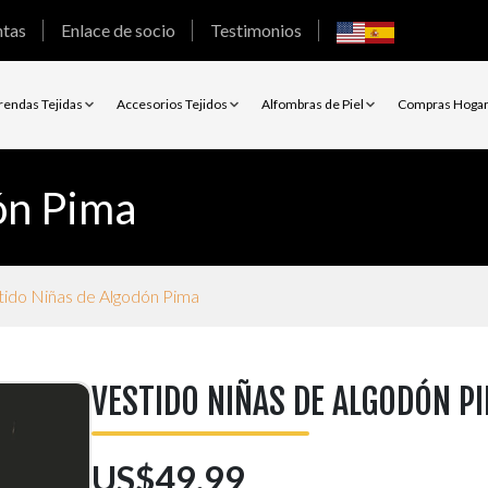
ntas
Enlace de socio
Testimonios
rendas Tejidas
Accesorios Tejidos
Alfombras de Piel
Compras Hoga
ón Pima
tido Niñas de Algodón Pima
VESTIDO NIÑAS DE ALGODÓN P
US$49.99