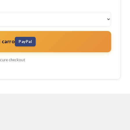
l carro
PayPal
cure checkout