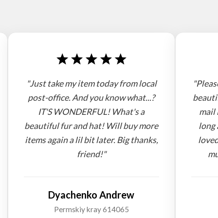
"Just take my item today from local
"Pleas
post-office. And you know what...?
beauti
IT'S WONDERFUL! What's a
mail 
beautiful fur and hat! Will buy more
long 
items again a lil bit later. Big thanks,
loved
friend!"
mu
Dyachenko Andrew
Permskiy kray 614065