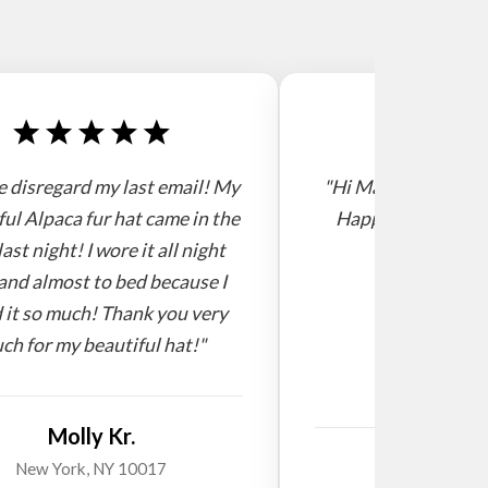
e disregard my last email! My
"Hi Mario, I receive
ful Alpaca fur hat came in the
Happy new year! 
last night! I wore it all night
and almost to bed because I
 it so much! Thank you very
ch for my beautiful hat!"
Molly Kr.
Willi
New York, NY 10017