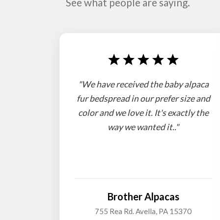
See what people are saying.
"We have received the baby alpaca
fur bedspread in our prefer size and
color and we love it. It's exactly the
way we wanted it.."
Brother Alpacas
755 Rea Rd. Avella, PA 15370