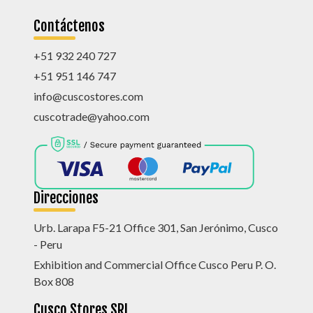
Contáctenos
+51 932 240 727
+51 951 146 747
info@cuscostores.com
cuscotrade@yahoo.com
Direcciones
Urb. Larapa F5-21 Office 301, San Jerónimo, Cusco
- Peru
Exhibition and Commercial Office Cusco Peru P. O.
Box 808
Cusco Stores SRL