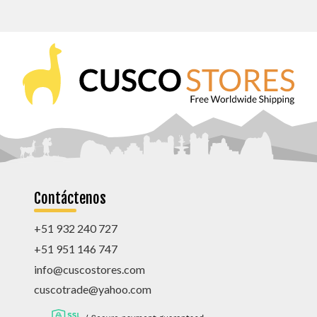
Contáctenos
+51 932 240 727
+51 951 146 747
info@cuscostores.com
cuscotrade@yahoo.com