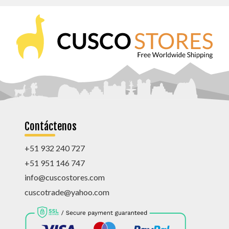
Contáctenos
+51 932 240 727
+51 951 146 747
info@cuscostores.com
cuscotrade@yahoo.com