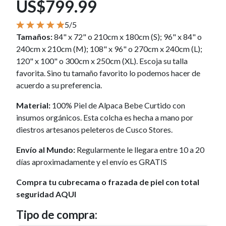
US$799.99
5/5
Tamaños:
84" x 72" o 210cm x 180cm (S); 96" x 84" o
240cm x 210cm (M); 108" x 96" o 270cm x 240cm (L);
120" x 100" o 300cm x 250cm (XL). Escoja su talla
favorita. Sino tu tamaño favorito lo podemos hacer de
acuerdo a su preferencia.
Material:
100% Piel de Alpaca Bebe Curtido con
insumos orgánicos. Esta colcha es hecha a mano por
diestros artesanos peleteros de Cusco Stores.
Envío al Mundo:
Regularmente le llegara entre 10 a 20
días aproximadamente y el envío es GRATIS
Compra tu cubrecama o frazada de piel con total
seguridad AQUI
Tipo de compra: