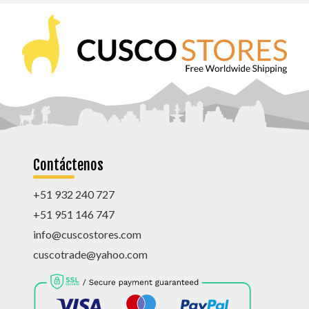
Contáctenos
+51 932 240 727
+51 951 146 747
info@cuscostores.com
cuscotrade@yahoo.com