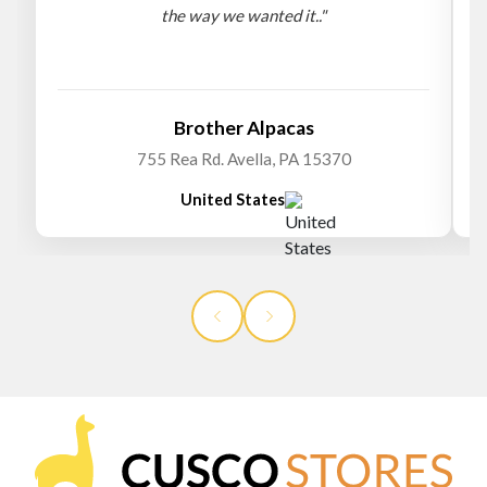
the way we wanted it.."
b
Brother Alpacas
755 Rea Rd. Avella, PA 15370
United States